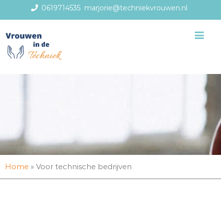
0619714535
marjorie@techniekvrouwen.nl
Me
Home
»
Voor technische bedrijven