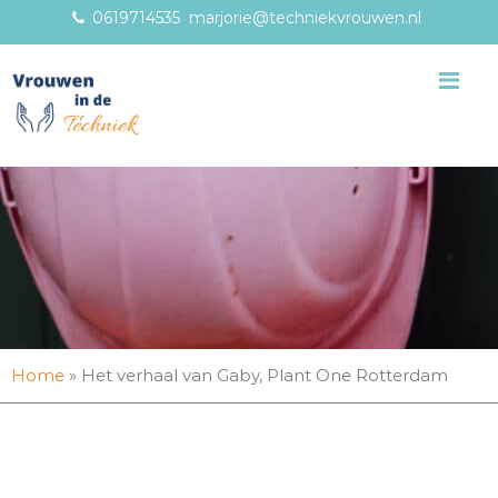
0619714535
marjorie@techniekvrouwen.nl
Me
Home
»
Het verhaal van Gaby, Plant One Rotterdam