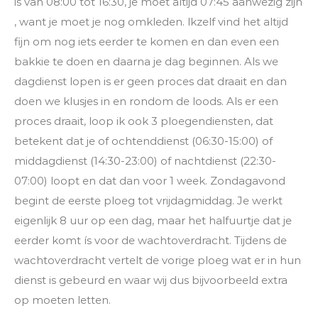
is van 08:00 tot 16:30, je moet altijd 07:45 aanwezig zijn
, want je moet je nog omkleden. lkzelf vind het altijd
fijn om nog iets eerder te komen en dan even een
bakkie te doen en daarna je dag beginnen. Als we
dagdienst lopen is er geen proces dat draait en dan
doen we klusjes in en rondom de loods. Als er een
proces draait, loop ik ook 3 ploegendiensten, dat
betekent dat je of ochtenddienst (06:30-15:00) of
middagdienst (14:30-23:00) of nachtdienst (22:30-
07:00) loopt en dat dan voor 1 week. Zondagavond
begint de eerste ploeg tot vrijdagmiddag. Je werkt
eigenlijk 8 uur op een dag, maar het halfuurtje dat je
eerder komt ís voor de wachtoverdracht. Tijdens de
wachtoverdracht vertelt de vorige ploeg wat er in hun
dienst is gebeurd en waar wij dus bijvoorbeeld extra
op moeten letten.