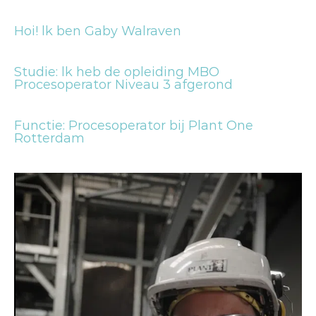
Hoi! lk ben Gaby Walraven
Studie: lk heb de opleiding MBO
Procesoperator Niveau 3 afgerond
Functie: Procesoperator bij Plant One
Rotterdam