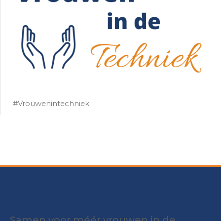
#Vrouwenintechniek
Samen voor méér vrouwen in de