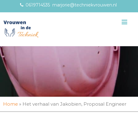
0619714535
marjorie@techniekvrouwen.nl
Me
Home
»
Het verhaal van Jakobien, Proposal Engineer