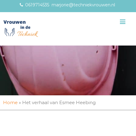
0619714535
marjorie@techniekvrouwen.nl
Me
Home
»
Het verhaal van Esmee Heebing