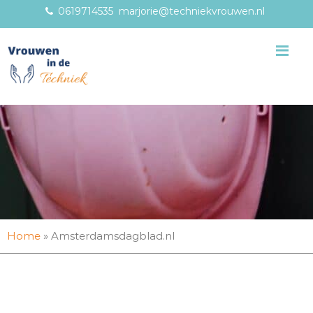
0619714535
marjorie@techniekvrouwen.nl
Me
Home
»
Amsterdamsdagblad.nl