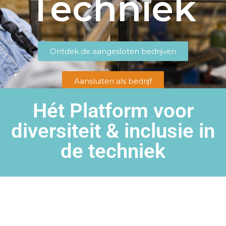
Techniek
Ontdek de aangesloten bedrijven
Aansluiten als bedrijf
Hét Platform voor
diversiteit & inclusie in
de techniek