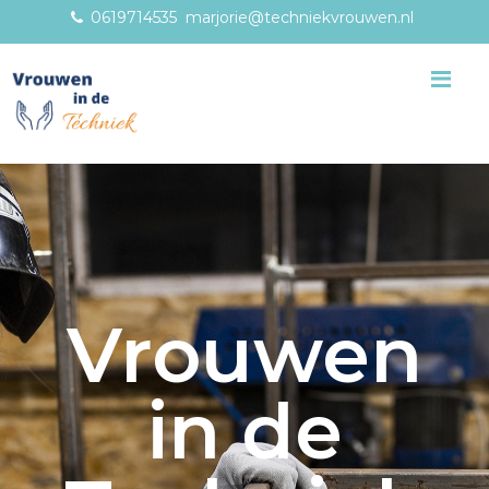
0619714535
marjorie@techniekvrouwen.nl
Me
Vrouwen
in de