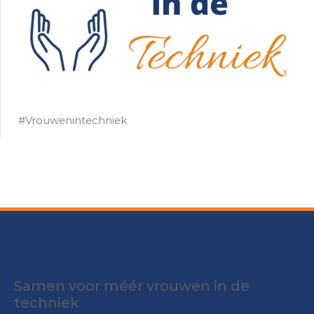
#Vrouwenintechniek
Samen voor méér vrouwen in de
techniek