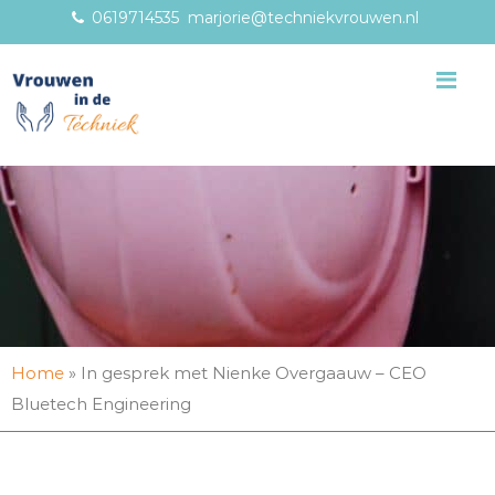
0619714535
marjorie@techniekvrouwen.nl
Me
Home
»
In gesprek met Nienke Overgaauw – CEO
Bluetech Engineering