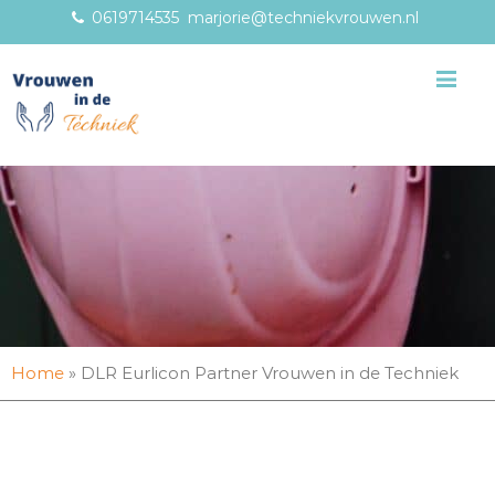
0619714535
marjorie@techniekvrouwen.nl
Me
Home
»
DLR Eurlicon Partner Vrouwen in de Techniek