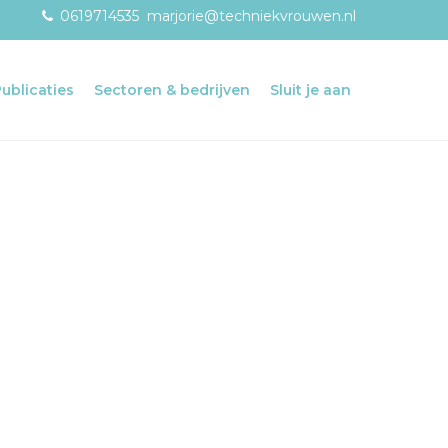
0619714535
marjorie@techniekvrouwen.nl
Publicaties
Sectoren & bedrijven
Sluit je aan