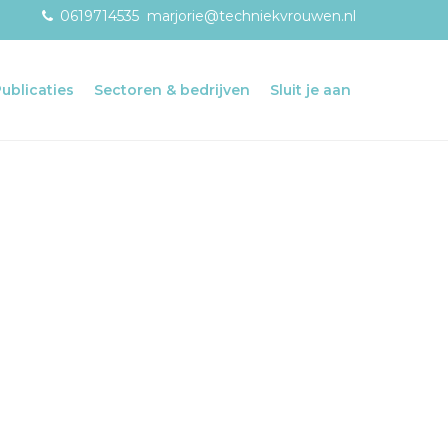
0619714535
marjorie@techniekvrouwen.nl
Publicaties
Sectoren & bedrijven
Sluit je aan