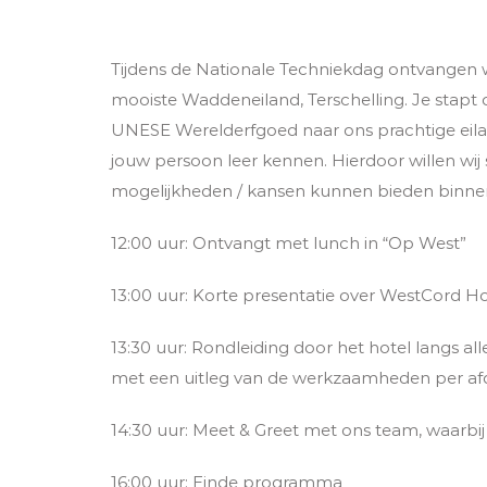
Tijdens de Nationale Techniekdag ontvangen w
mooiste Waddeneiland, Terschelling. Je stapt o
UNESE Werelderfgoed naar ons prachtige eiland
jouw persoon leer kennen. Hierdoor willen wij
mogelijkheden / kansen kunnen bieden binnen 
12:00 uur: Ontvangt met lunch in “Op West”
13:00 uur: Korte presentatie over WestCord Ho
13:30 uur: Rondleiding door het hotel langs alle
met een uitleg van de werkzaamheden per afd
14:30 uur: Meet & Greet met ons team, waarbij
16:00 uur: Einde programma