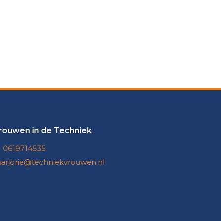
rouwen in de Techniek
0619714535
arjorie@techniekvrouwen.nl