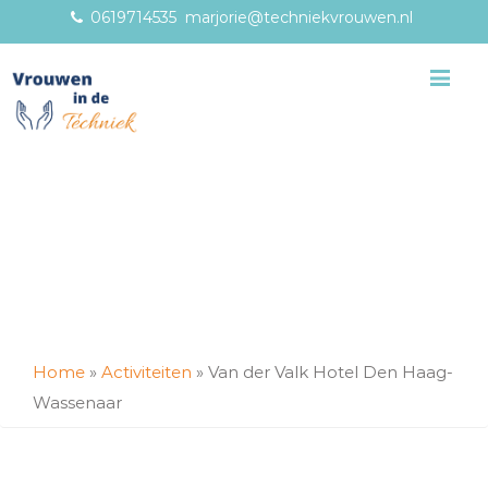
0619714535
marjorie@techniekvrouwen.nl
Me
Home
»
Activiteiten
»
Van der Valk Hotel Den Haag-
Wassenaar