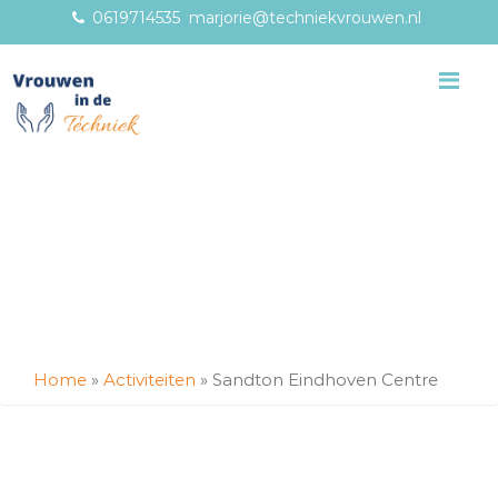
0619714535
marjorie@techniekvrouwen.nl
Me
Home
»
Activiteiten
»
Sandton Eindhoven Centre