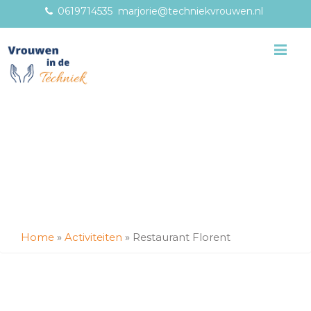
0619714535
marjorie@techniekvrouwen.nl
Me
Home
»
Activiteiten
»
Restaurant Florent