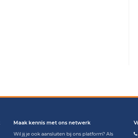
k
Maak kennis met ons netwerk
V
Wil jij je ook aansluiten bij ons platform? Als