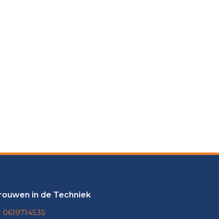
rouwen in de Techniek
0619714535