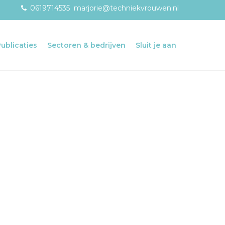
0619714535
marjorie@techniekvrouwen.nl
Publicaties
Sectoren & bedrijven
Sluit je aan