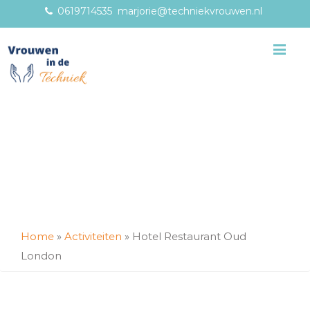
0619714535
marjorie@techniekvrouwen.nl
Me
Home
»
Activiteiten
»
Hotel Restaurant Oud
London