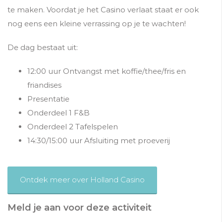
te maken. Voordat je het Casino verlaat staat er ook
nog eens een kleine verrassing op je te wachten!
De dag bestaat uit:
12:00 uur Ontvangst met koffie/thee/fris en
friandises
Presentatie
Onderdeel 1 F&B
Onderdeel 2 Tafelspelen
14:30/15:00 uur Afsluiting met proeverij
Ontdek meer over Holland Casino
Meld je aan voor deze activiteit