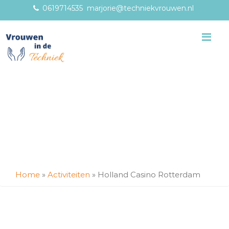
0619714535
marjorie@techniekvrouwen.nl
Me
Home
»
Activiteiten
»
Holland Casino Rotterdam