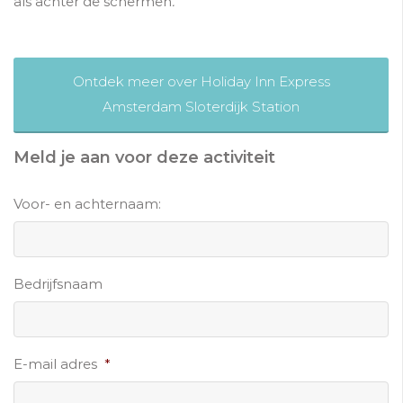
als achter de schermen
.
Ontdek meer over Holiday Inn Express
Amsterdam Sloterdijk Station
Meld je aan voor deze activiteit
Voor- en achternaam:
Bedrijfsnaam
E-mail adres
*