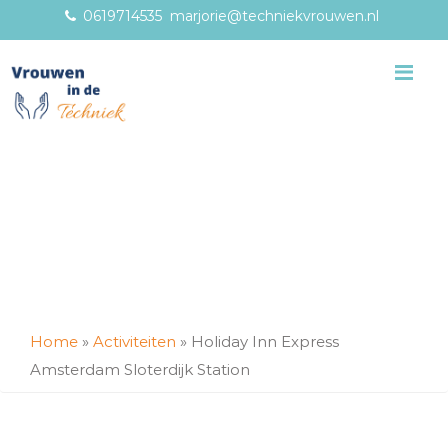
0619714535
marjorie@techniekvrouwen.nl
Me
Home
»
Activiteiten
»
Holiday Inn Express
Amsterdam Sloterdijk Station