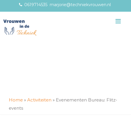
0619714535
marjorie@techniekvrouwen.nl
Me
Home
»
Activiteiten
»
Evenementen Bureau: Flitz-
events