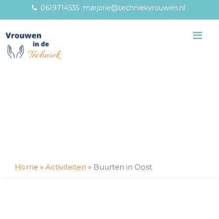
0619714535
marjorie@techniekvrouwen.nl
Me
Home
»
Activiteiten
»
Buurten in Oost