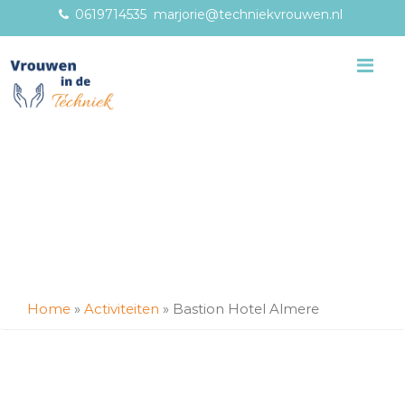
0619714535
marjorie@techniekvrouwen.nl
Me
Home
»
Activiteiten
»
Bastion Hotel Almere